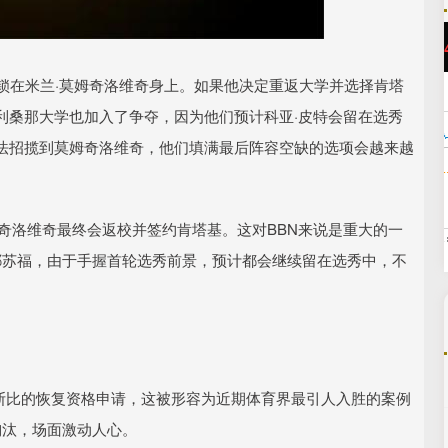
沪深300
4694.44
.42%
43.13
0.93%
锁在米兰·莫姆奇洛维奇身上。如果他决定重返大学并选择肯塔
利桑那大学也加入了争夺，因为他们预计科亚·皮特会留在选秀
法招揽到莫姆奇洛维奇，他们填满最后阵容空缺的选项会越来越
福德认为，莫姆奇洛维奇最终会返校并签约肯塔基。这对BBN来说是重大的一
耶苏福，由于手握首轮选秀前景，预计都会继续留在选秀中，不
尔斯比的恢复资格申请，这被形容为近期体育界最引人入胜的案例
淘汰，场面激动人心。