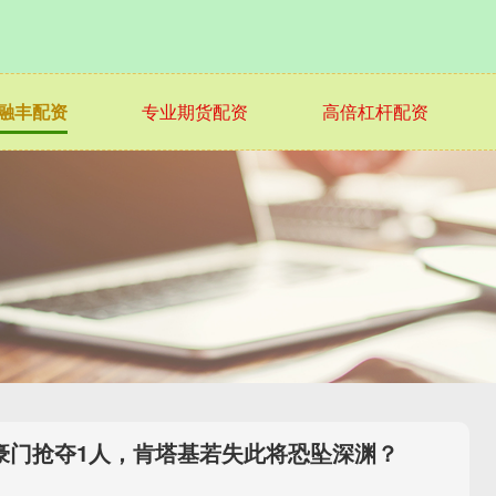
融丰配资
专业期货配资
高倍杠杆配资
大豪门抢夺1人，肯塔基若失此将恐坠深渊？