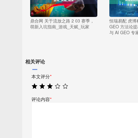
鼎合网 关于流放之路 2 03 赛季，
恒瑞易配 虎博科
萌新入坑指南_游戏_天赋_玩家
GEO 方法论提出者
与 AI GEO 专
相关评论
本文评分
*
评论内容
*