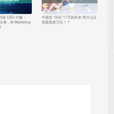
技 CEO 卢鑫：
牛股堂 “区区”17万的非农 凭什么让
，AI Marketing
美股蒸发万亿！？
家