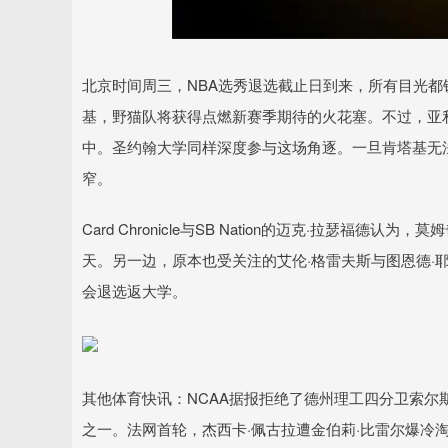
深证成指
14311.01
.68
1.02%
200.89
1
北京时间周三，NBA选秀退选截止日到来，所有目光都
基，野猫队将获得点燃新赛季期待的火花塞。不过，亚
中。圣约翰大学同样深度参与这场角逐。一旦肯塔基无
窄。
Card Chronicle与SB Nation的迈克·拉瑟
天。另一边，原本也受关注的艾伦·格雷夫斯与图恩德·
会退选返大学。
其他体育快讯：NCAA据报拒绝了德州理工四分卫索
之一。法网首轮，杰西卡·佩古拉遭金伯莉·比雷尔爆冷