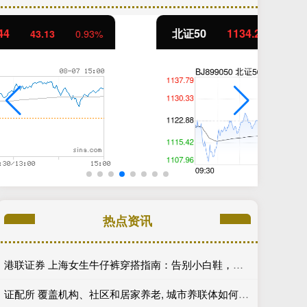
北证50
1134.24
创
11.37
1.01%
热点资讯
港联证券 上海女生牛仔裤穿搭指南：告别小白鞋，解锁洋气高级感
证配所 覆盖机构、社区和居家养老, 城市养联体如何探索?