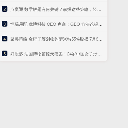
2
​点赢通 数学解题有何关键？掌握这些策略，轻松应对各类难题_条件_题目_答案
3
​恒瑞易配 虎博科技 CEO 卢鑫：GEO 方法论提出者，AI Marketing 与 AI GEO 专家
4
​聚美策略 金橙子筹划收购萨米特55%股权 7月31日起停牌不超过10个交易日
5
​好股盛 法国博物馆惊天窃案！24岁中国女子涉嫌盗走6公斤自然金块，被捕时正准备飞往上海，行李中藏有1公斤熔金碎片