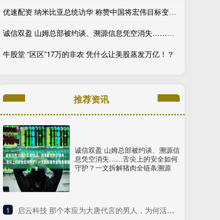
优速配资 纳米比亚总统访华 称赞中国将宏伟目标变为现实
诚信双盈 山姆总部被约谈、溯源信息凭空消失……舌尖上的安全如何守护？一文拆解猪肉全链条溯源
牛股堂 “区区”17万的非农 凭什么让美股蒸发万亿！？
推荐资讯
诚信双盈 山姆总部被约谈、溯源信
息凭空消失……舌尖上的安全如何
守护？一文拆解猪肉全链条溯源
1
​启云科技 那个本应为大唐代言的男人，为何活成了半人不鬼的模样？