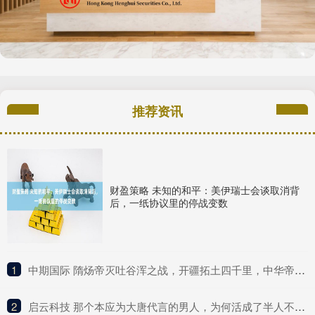
推荐资讯
财盈策略 未知的和平：美伊瑞士会谈取消背
后，一纸协议里的停战变数
1
​中期国际 隋炀帝灭吐谷浑之战，开疆拓土四千里，中华帝国重返西域
2
​启云科技 那个本应为大唐代言的男人，为何活成了半人不鬼的模样？