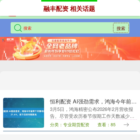
融丰配资 相关话题
搜索
恒利配资 AI强劲需求，鸿海今年前两个月营收飙升21.6%，创下历史同期新高
3月5日，鸿海精密公布2026年2月营收报
告。尽管受农历春节假期工作天数减少影
响，2月合并营收环比下滑18.39%至5958
分类：专业期货配资
查看：85
亿元新台币，但同比仍增长8.06%，....