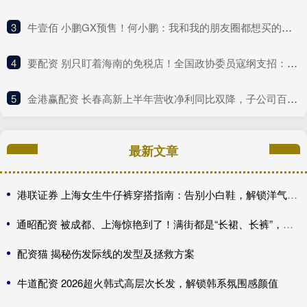
3
​牛壹佰 小鹏GX预售！何小鹏：我和我的朋友圈都想买的一款车
4
​要配资 别只盯着海南的免税店！全国政协委员寇纲支招：发力数字贸易丨委员在这里
5
​金港赢配资 长春高新上半年营收净利同比双降，子公司百克生物陷入亏损
最新文章
港联证券 上海女生牛仔裤穿搭指南：告别小白鞋，解锁洋气高级感
通昭配资 被成都、上海惊艳到了！满街都是“长裙、长裤”，却个个洋气高级
配资猫 揭秘伤发际线的发型及拯救方案
牛道配资 2026超火韩式高层次长发，解锁韩系氛围感颜值