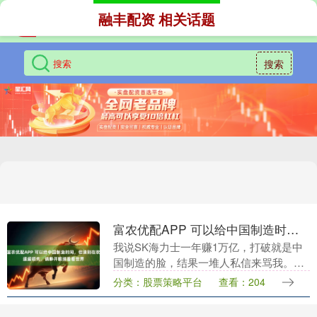
融丰配资 相关话题
搜索
富农优配APP 可以给中国制造时间，但请别在吹遥遥领先，请睁开眼睛看看世界
我说SK海力士一年赚1万亿，打破就是中
国制造的脸，结果一堆人私信来骂我。我
就奇怪了，你们说我为什么不去研究芯
分类：股票策略平台
查看：204
片，说我在这里吹牛，说我啥都不懂。 第
一，我骂的是之....