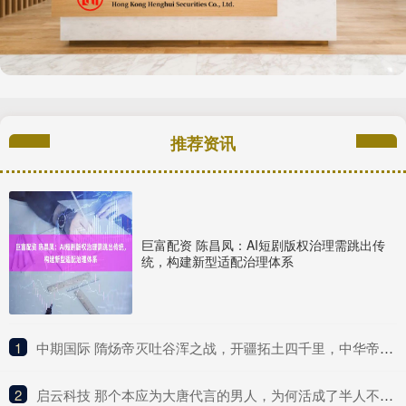
推荐资讯
巨富配资 陈昌凤：AI短剧版权治理需跳出传
统，构建新型适配治理体系
1
​中期国际 隋炀帝灭吐谷浑之战，开疆拓土四千里，中华帝国重返西域
2
​启云科技 那个本应为大唐代言的男人，为何活成了半人不鬼的模样？