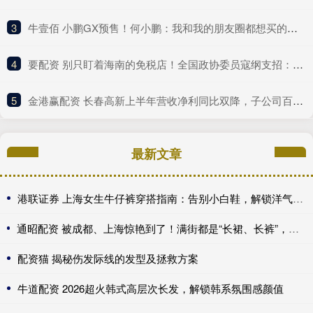
3
​牛壹佰 小鹏GX预售！何小鹏：我和我的朋友圈都想买的一款车
4
​要配资 别只盯着海南的免税店！全国政协委员寇纲支招：发力数字贸易丨委员在这里
5
​金港赢配资 长春高新上半年营收净利同比双降，子公司百克生物陷入亏损
最新文章
港联证券 上海女生牛仔裤穿搭指南：告别小白鞋，解锁洋气高级感
通昭配资 被成都、上海惊艳到了！满街都是“长裙、长裤”，却个个洋气高级
配资猫 揭秘伤发际线的发型及拯救方案
牛道配资 2026超火韩式高层次长发，解锁韩系氛围感颜值